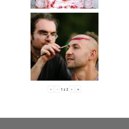
«
‹
›
»
1
z
2