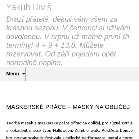
Yakub Diviš
Drazí přátelé, děkuji vám všem za
krásnou sezonu. V červenci si užívám
dovolenou. V srpnu už máme první tři
termíny! 4 + 9 + 13.8. Můžete
rezervovat. Od září pojedem opět
normálně naplno.
Přejít
Menu
k
obsahu
webu
MASKÉRSKÉ PRÁCE – MASKY NA OBLIČEJ
Tvorba masek a maskérské práce přímo na obličej, pro různé zvrhlé
a dekadentní akce typu Halloween, Zombie walk, PostApo bojové
hry, postapocalyptic festivaly, umělecké performance, metal a horor