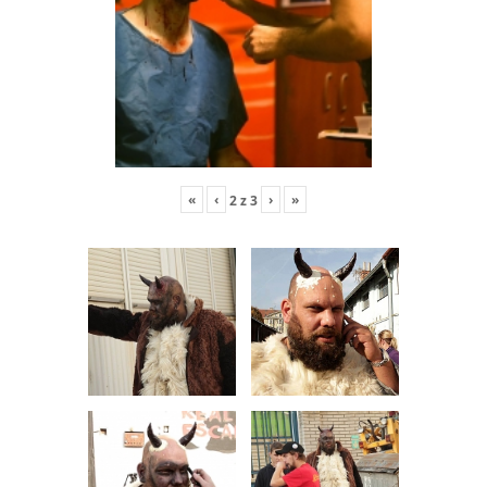
«
‹
›
»
2
z
3